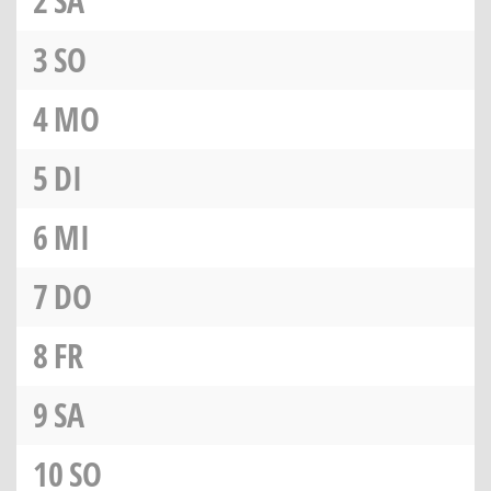
2
SA
3
SO
4
MO
5
DI
6
MI
7
DO
8
FR
9
SA
10
SO