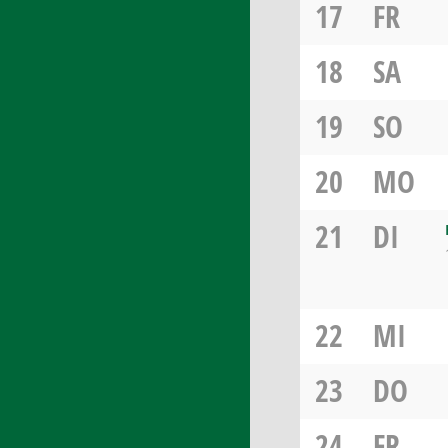
17
FR
18
SA
19
SO
20
MO
21
DI
22
MI
23
DO
24
FR