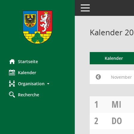
Toggle navigation
Kalender 2
Kalender
Startseite
Kalender
November
Organisation
Recherche
1
MI
2
DO