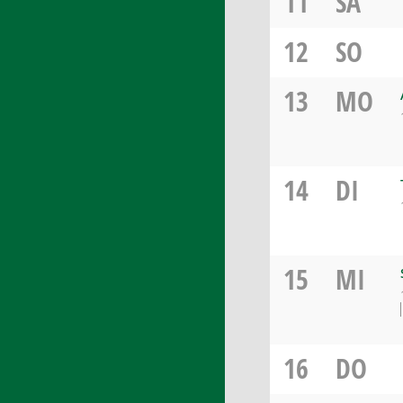
11
SA
12
SO
13
MO
14
DI
15
MI
16
DO