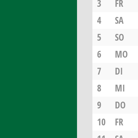
3
FR
4
SA
5
SO
6
MO
7
DI
8
MI
9
DO
10
FR