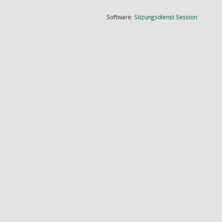
(Wird in
Software:
Sitzungsdienst
Session