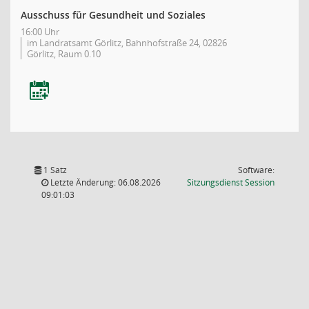
Ausschuss für Gesundheit und Soziales
16:00 Uhr
im Landratsamt Görlitz, Bahnhofstraße 24, 02826
Görlitz, Raum 0.10
1 Satz
Software:
(Wird in
Letzte Änderung: 06.08.2026
Sitzungsdienst
Session
09:01:03