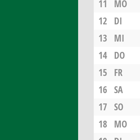
11
MO
12
DI
13
MI
14
DO
15
FR
16
SA
17
SO
18
MO