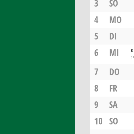
3
SO
4
MO
5
DI
6
MI
K
1
7
DO
8
FR
9
SA
10
SO