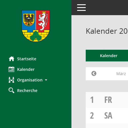
Toggle navigation
Kalender 2
Kalender
Startseite
Kalender
März
Organisation
Recherche
1
FR
2
SA