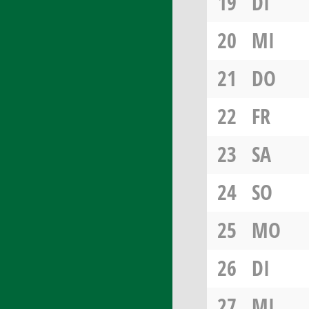
19
DI
20
MI
21
DO
22
FR
23
SA
24
SO
25
MO
26
DI
27
MI