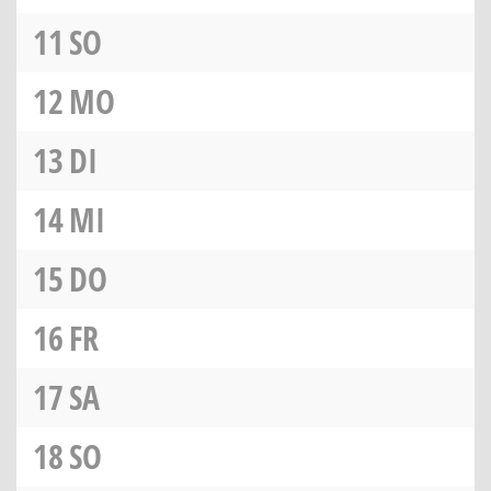
11
SO
12
MO
13
DI
14
MI
15
DO
16
FR
17
SA
18
SO