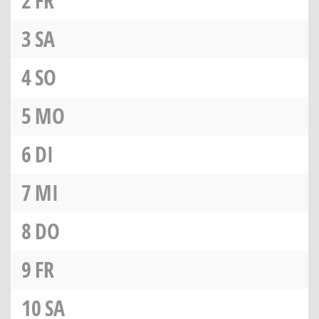
2
FR
3
SA
4
SO
5
MO
6
DI
7
MI
8
DO
9
FR
10
SA