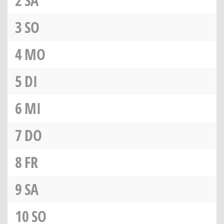
2
SA
3
SO
4
MO
5
DI
6
MI
7
DO
8
FR
9
SA
10
SO