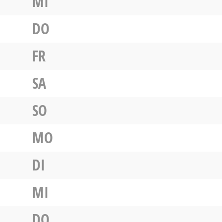
MI
DO
FR
SA
SO
MO
DI
MI
DO