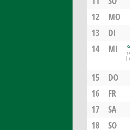
11
SO
12
MO
13
DI
14
MI
K
1
15
DO
16
FR
17
SA
18
SO