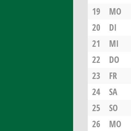
19
MO
20
DI
21
MI
22
DO
23
FR
24
SA
25
SO
26
MO