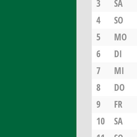
3
SA
4
SO
5
MO
6
DI
7
MI
8
DO
9
FR
10
SA